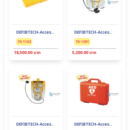
DEFIBTECH-Accessory AED #DBP-1400 Battery Pack 5 year
DEFIBTECH-Accessory AED #Adult Defib. Pad Package รุ่น View
70-1102
70-1201
18,500.00 บาท
5,200.00 บาท
DEFIBTECH-Accessory AED #Adult Defib. Pad Package รุ่น DDU-100
DEFIBTECH-Accessory AED #Carryying Case รุ่น View