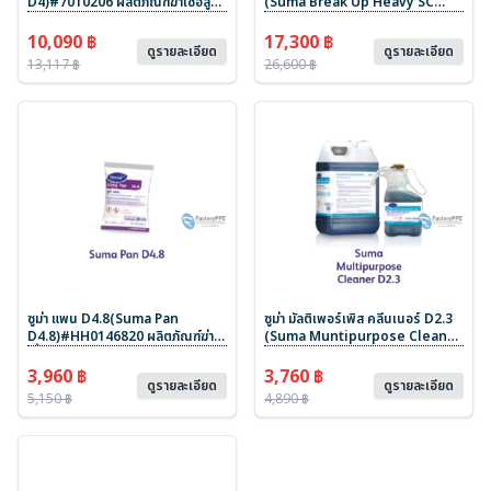
D4)#7010206 ผลิตภัณฑ์ฆ่าเชื้อสูตร
(Suma Break Up Heavy SC
เข้มข้นบนภาชนะ จาน ชาม และ
D3.5)#7010217 ผลิตภัณฑ์ขจัด
อุปกรณ์ต่าง ขนาด 4 x 5 L
คราบฝังแน่นและสลายคราบไขมัน
10,090 ฿
17,300 ฿
ดูรายละเอียด
ดูรายละเอียด
สูตรเข้มข้น ใช้ได้กับหลากหลายพื้นผิว
13,117 ฿
26,600 ฿
ขนาด 4 x 5 L
ซูม่า แพน D4.8(Suma Pan
ซูม่า มัลติเพอร์เพิส คลีนเนอร์ D2.3
D4.8)#HH0146820 ผลิตภัณฑ์ฆ่า
(Suma Muntipurpose Cleaner
เชื้อสูตรเข้มข้นบนภาชนะ จาน ชาม
D2.3)#7517316 ผลิตภัณฑ์ทำความ
และ อุปกรณ์ต่าง ขนาด 26 g
สะอาดห้องครัว รวมถึงพื้นผิวแข็ง
3,960 ฿
3,760 ฿
ดูรายละเอียด
ดูรายละเอียด
ทั่วไปในร้านอาหาร ขนาด 2 x 1.4 L
5,150 ฿
4,890 ฿