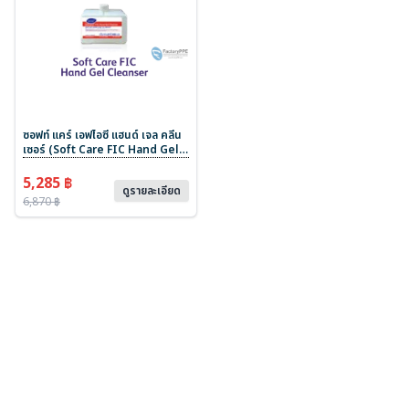
ซอฟท์ แคร์ เอฟไอซี แฮนด์ เจล คลีน
เซอร์ (Soft Care FIC Hand Gel
Cleanser)#HH0151220
ผลิตภัณฑ์ทำความสะอาดมือเนื้อเจล
5,285 ฿
ดูรายละเอียด
ชนิดแอลกอฮอร์ฆ่าเชื้อ ใสไม่มีสี ไม่มี
6,870 ฿
ส่วนผสมของน้ำหอม ขนาด 12 x 600
ml