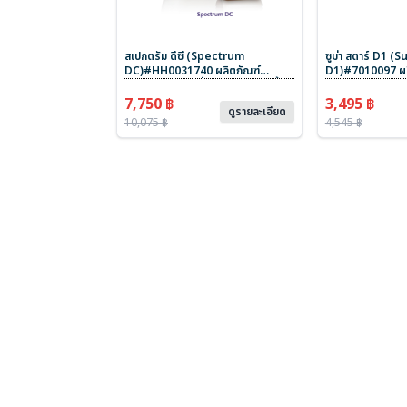
สเปกตรัม ดีซี (Spectrum
ซูม่า สตาร์ D1 (
DC)#HH0031740 ผลิตภัณฑ์
D1)#7010097 ผล
ทำความสะอาดเครื่องสุขภัณฑ์ห้องน้ำ
สะอาดภาชนะด้วยมือ
ฆ่าเชื้อ และดับกลิ่น ขนาด 1 x 20 L
ขนาด 4 x 5 L
7,750 ฿
3,495 ฿
ดูรายละเอียด
10,075 ฿
4,545 ฿