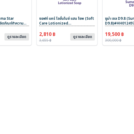
Suma Star
ซอฟท์ แคร์ โลชั่นไนซ์ แฮน โซพ (Soft
ซูม่า เซล D9.8 (S
ิตภัณฑ์ทำความ
Care Lotionized
D9.8)#HH0124970
สูตรเข้มข้น สีเขียว
Soaq)#HH0003420 ผลิตภัณฑ์
ทำความสะอาดเตาย่า
ทำความสะอาดมือ ชนิดสบู่สีชมพู กลิ่น
2,810 ฿
19,500 ฿
ดูรายละเอียด
ดูรายละเอียด
ดอกไม้ ขนาด 12 x 600 ml
3,655 ฿
300,000 ฿