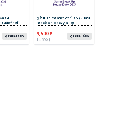
uma Cel
ซูม่า เบรก อัพ เฮฟวี่ ดิวตี๋ D.5 (Suma
 ผลิตภัณฑ์
Break Up Heavy Duty
ง ขนาด 4 x 5 L
D3.5)#101100693 ผลิตภัณฑ์ขจัด
คราบฝังแน่นและสลายคราบไขมันสูตร
9,500 ฿
ดูรายละเอียด
ดูรายละเอียด
เข้มข้น ใช้ได้กับหลากหลายพื้นผิว
14,600 ฿
ขนาด 4 x 5 L